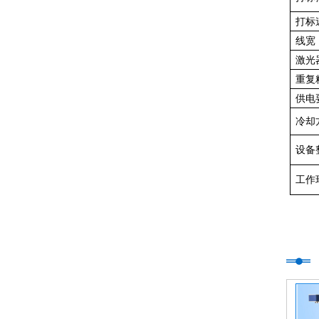
打标
线宽
激光
重复
供电
冷却
设备
工作