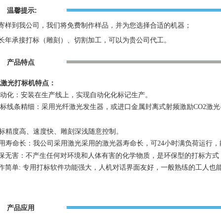
温馨提示:
寄样到我公司，我们将免费制作样品，并为您选择合适的机器；
长年承接打标（雕刻）、切割加工，可以为贵公司代工。
产品特点
化激光打标机特点：
动化：安装在生产线上，实现自动化化标记生产。
标线条精细：采用光纤激光发生器，或进口金属封离式射频激励
CO2
激光
。
标精度高、速度快、雕刻深浅随意控制。
用寿命长：我公司采用激光采用的激光器寿命长
，可
24
小时满负荷运行，
保无害：不产生任何对环境和人体有害的化学物质，是环保型的打标方式
作简单
:
专用打标软件功能强大，人机对话界面友好，一般熟练的工人也
产品应用