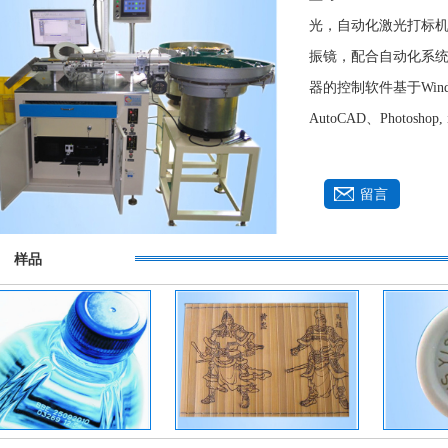
3D打印机
自动化激光打标
光，
振镜，配合自动化系
器的控制软件基于
Win
AutoCAD
、
Photoshop, i
留言
样品