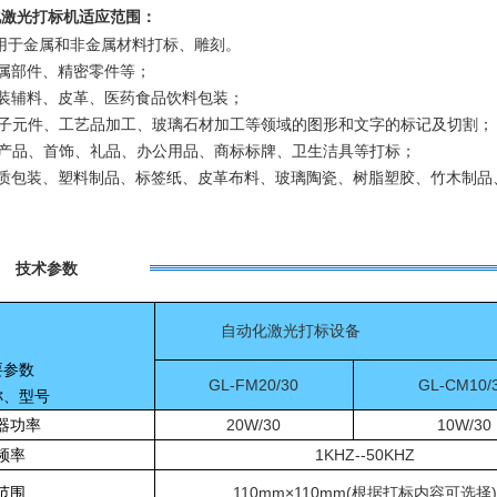
化激光打标机适应范围：
用于金属和非金属材料打标、雕刻。
属部件、精密零件等；
装辅料、皮革、医药食品饮料包装；
子元件、工艺品加工、玻璃石材加工等领域的图形和文字的标记及切割；
产品、首饰、礼品、办公用品、商标标牌、卫生洁具等打标；
质包装、塑料制品、标签纸、皮革布料、玻璃陶瓷、树脂塑胶、竹木制品
技术参数
自动化激光打标设备
参数
GL-FM20/30
GL-CM10/
、型号
器功率
20W/30
10W/30
频率
1KHZ--50KHZ
范围
110mm×110mm(根据打标内容可选择)