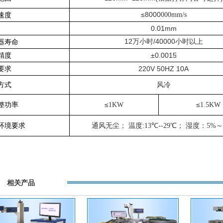
≤8000
速度
000mm/s
0.01mm
12万小时/40000
器寿命
小时以上
精度
±
0.0015
要求
220V 50HZ 10A
方式
风冷
整功率
≤
≤
1KW
1.5KW
环境要求
通风无尘； 温度
:13
℃
--29
℃； 湿度：
5%
～
相关产品