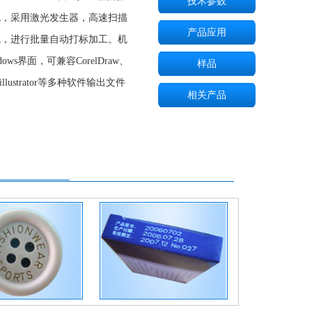
技术参数
机，采用
激光发生器，高速扫描
产品应用
统，进行批量自动打标加工。机
dows
界面，可兼容
CorelDraw
、
样品
llustrator
等多种软件输出文件
相关产品