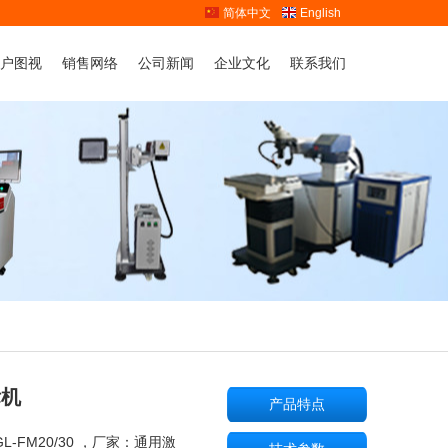
简体中文
English
户图视
销售网络
公司新闻
企业文化
联系我们
工
新闻动态
联系我们
加工
行业动态
人才战略
+切割加工
工
标机
产品特点
L-FM20/30 ，厂家
：通用激