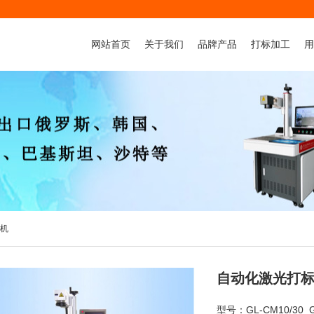
网站首页
关于我们
品牌产品
打标加工
用
公司简介
激光焊接机系列
金属件打标加
董事长致辞
激光打标机系列
非金属件打标
资质荣誉
流水线: 激光喷码机系列
非金属品雕刻
厂房厂貌
气动打标机系列
金属品切割加
激光雕刻机系列
非金属激光切割机
标机
金属激光切割机
激光清洗设备
自动化激光打
代加工：打标 切割 焊接
非标自动化激光打标设备
型号：GL-CM10/30 G